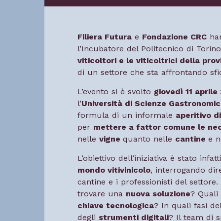
Filiera Futura
e
Fondazione CRC
han
l’Incubatore del Politecnico di Torino
viticoltori e le viticoltrici della pro
di un settore che sta affrontando s
L’evento si è svolto
giovedì 11 aprile
l’
Università di Scienze Gastronomi
formula di un informale
aperitivo d
per
mettere a fattor comune le nec
nelle
vigne
quanto nelle
cantine
e 
L’obiettivo dell’iniziativa è stato infat
mondo vitivinicolo
, interrogando dire
cantine e i professionisti del settore.
trovare una
nuova soluzione
? Quali 
chiave tecnologica
? In quali fasi d
degli
strumenti digitali
? Il team di s