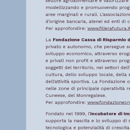
settore agroalimentare e valorizzare l
modellizzando e promuovendo progetti
aree marginali e rurali. L’associazio
d’origine bancaria, atenei ed enti di c
Per approfondire:
www.filierafutura.i
La
Fondazione Cassa di Risparmio 
privato e autonomo, che persegue sco
sviluppo economico, attraverso erogaz
e privati non profit e attraverso pro
soggetti del territorio, nei settori del
cultura, dello sviluppo locale, della 
dell’attività sportiva. La Fondazione
nelle zone di principale operatività re
Cuneese, del Monregalese.
Per approfondire:
www.fondazionecrc
Fondato nel 1999, l’
Incubatore di Im
supporta la nascita e lo sviluppo di 
tecnologica e potenzialità di crescita