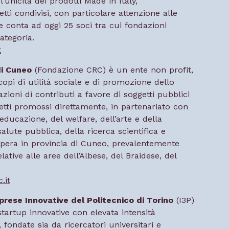
’unicità dei prodotti Made in Italy,
 condivisi, con particolare attenzione alle
ne conta ad oggi 25 soci tra cui fondazioni
ategoria.
t
di Cuneo
(Fondazione CRC) è un ente non profit,
pi di utilità sociale e di promozione dello
ioni di contributi a favore di soggetti pubblici
getti promossi direttamente, in partenariato con
l’educazione, del welfare, dell’arte e della
salute pubblica, della ricerca scientifica e
 opera in provincia di Cuneo, prevalentemente
lative alle aree dell’Albese, del Braidese, del
.it
prese Innovative del Politecnico di Torino
(I3P)
startup innovative con elevata intensità
, fondate sia da ricercatori universitari e