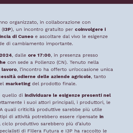
no organizzato, in collaborazione con
 (
I3P
), un incontro gratuito per
coinvolgere i
vincia di Cuneo
e ascoltare dal vivo le esigenze
fide di cambiamento importante.
 2024
, dalle
ore 17:00
, in presenza presso
che
con sede a Pollenzo (CN). Tenuto nella
i lavoro
, l’incontro ha offerto un’occasione unica
essità odierne delle aziende agricole
, tanto
nel
marketing
del prodotto finale.
ti quello di
individuare le esigenze presenti nel
ttamente i suoi attori principali, i produttori, le
 A quali criticità produttive sarebbe più utile
tipi di attività potrebbero essere ripensate
in
el ciclo produttivo sarebbero più d’aiuto
pecialisti di Filiera Futura e I3P ha raccolto le