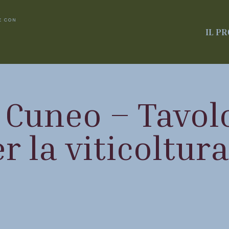
E
CON
IL P
MA
 Cuneo – Tavolo
WS
 la viticoltura